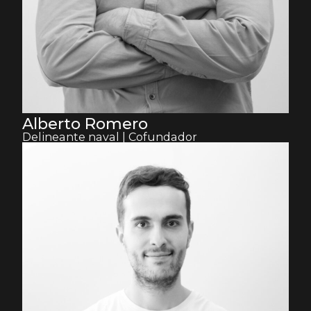
Alberto Romero
Delineante naval | Cofundador