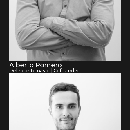
Alberto Romero
Delineante naval | Cofounder