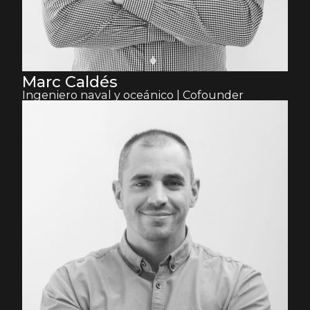
Marc Caldés
Ingeniero naval y oceánico | Cofounder